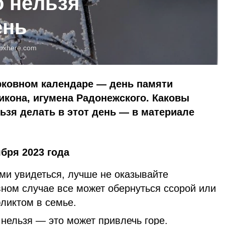
о нельзя
ень
pxhere.com
ерковном календаре — день памяти
икона, игумена Радонежского. Каковы
льзя делать в этот день — в материале
бря 2023 года
ми увидеться, лучше не оказывайте
вном случае все может обернуться ссорой или
ликтом в семье.
нельзя — это может привлечь горе.