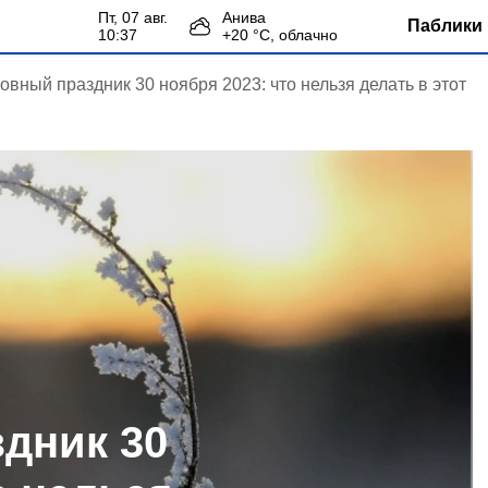
пт, 07 авг.
Анива
Паблики 
10:37
+
20
°С,
облачно
овный праздник 30 ноября 2023: что нельзя делать в этот
дник 30