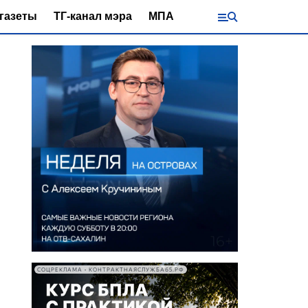
газеты
ТГ-канал мэра
МПА
СОЦРЕКЛАМА • КОНТРАКТНАЯСЛУЖБА65.РФ