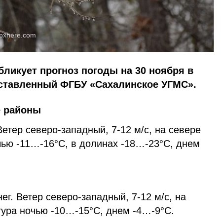
pxhere.com
бликует прогноз погоды на 30 ноября в
оставленный ФГБУ «Сахалинское УГМС».
е районы
етер северо-западный, 7-12 м/с, на севере
чью -11…-16°С, в долинах -18…-23°С, днем
г. Ветер северо-западный, 7-12 м/с, на
тура ночью -10…-15°С, днем -4…-9°С.