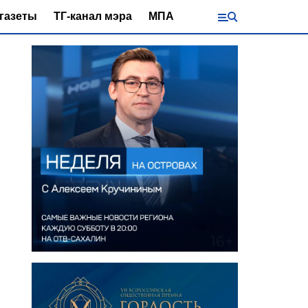
газеты
ТГ-канал мэра
МПА