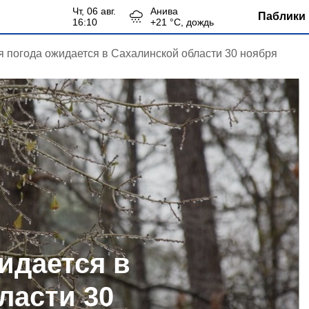
чт, 06 авг.
Анива
Паблики 
16:10
+
21
°С,
дождь
я погода ожидается в Сахалинской области 30 ноября
идается в
ласти 30