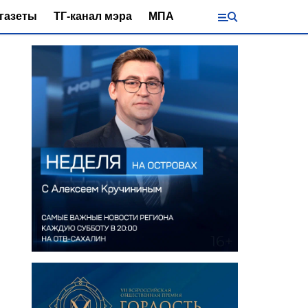
газеты
ТГ-канал мэра
МПА