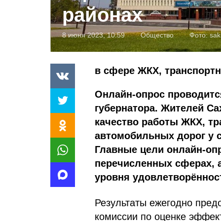
районах
8 июня 2023, 10:59
Общество
Фото:
sak
в сфере ЖКХ, транспорт
Онлайн-опрос проводится
губернатора. Жителей С
качество работы ЖКХ, тр
автомобильных дорог у 
Главные цели онлайн-опр
перечисленных сферах, 
уровня удовлетворённост
Результаты ежегодно пред
комиссии по оценке эффек