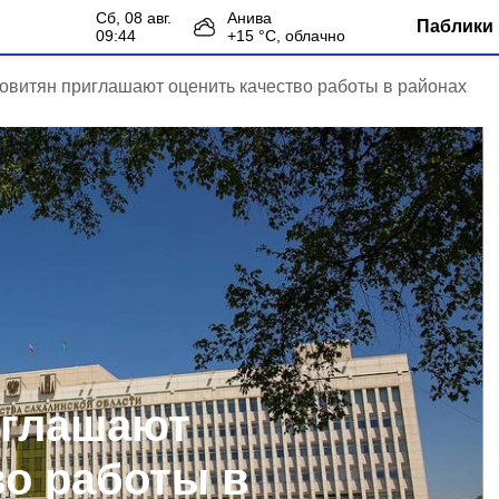
сб, 08 авг.
Анива
Паблики 
09:44
+
15
°С,
облачно
овитян приглашают оценить качество работы в районах
иглашают
во работы в