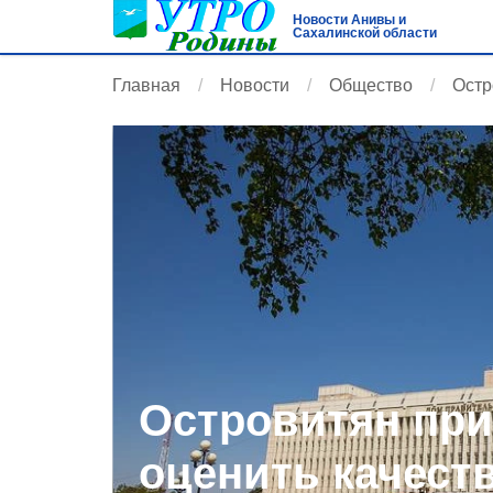
Новости Анивы и
Сахалинской области
Главная
Новости
Общество
Остр
Островитян пр
оценить качест