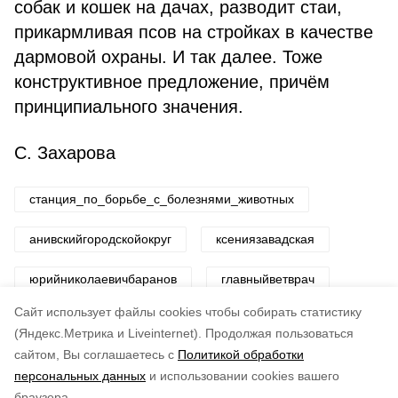
собак и кошек на дачах, разводит стаи,
прикармливая псов на стройках в качестве
дармовой охраны. И так далее. Тоже
конструктивное предложение, причём
принципиального значения.
С. Захарова
станция_по_борьбе_с_болезнями_животных
анивскийгородскойокруг
ксениязавадская
юрийниколаевичбаранов
главныйветврач
Cайт использует файлы cookies чтобы собирать статистику
Авторы:
ADMIN admin
(Яндекс.Метрика и Liveinternet).
Продолжая пользоваться
сайтом, Вы соглашаетесь с
Политикой обработки
Понравилась статья?
персональных данных
и использовании cookies вашего
по оценке
3
пользователей
браузера.