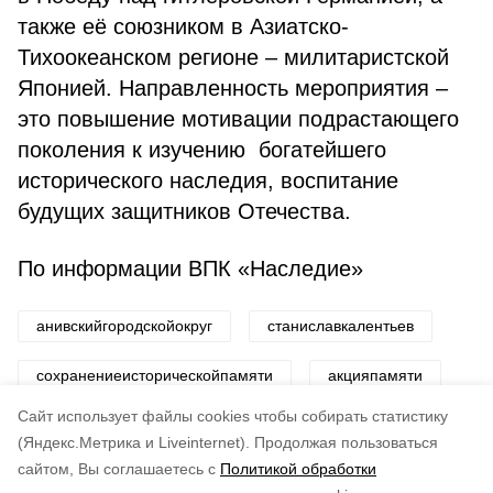
также её союзником в Азиатско-
Тихоокеанском регионе – милитаристской
Японией. Направленность мероприятия –
это повышение мотивации подрастающего
поколения к изучению богатейшего
исторического наследия, воспитание
будущих защитников Отечества.
По информации ВПК «Наследие»
анивскийгородскойокруг
станиславкалентьев
сохранениеисторическойпамяти
акцияпамяти
Cайт использует файлы cookies чтобы собирать статистику
Авторы:
ADMIN admin
(Яндекс.Метрика и Liveinternet).
Продолжая пользоваться
сайтом, Вы соглашаетесь с
Политикой обработки
Понравилась статья?