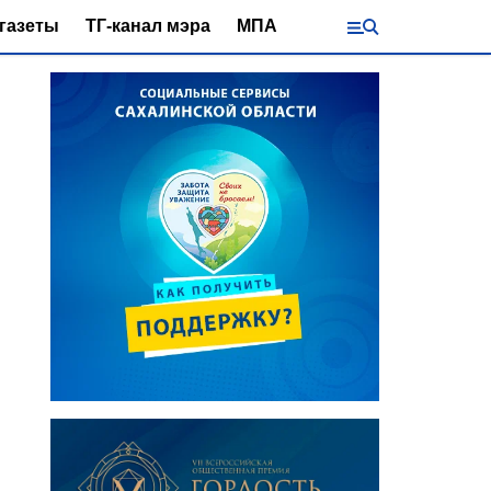
газеты
ТГ-канал мэра
МПА