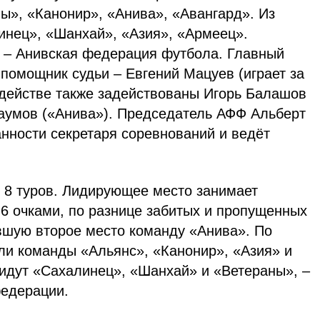
ы», «Канонир», «Анива», «Авангард». Из
нец», «Шанхай», «Азия», «Армеец».
 – Анивская федерация футбола. Главный
 помощник судьи – Евгений Мацуев (играет за
удействе также задействованы Игорь Балашов
Наумов («Анива»). Председатель АФФ Альберт
нности секретаря соревнований и ведёт
о 8 туров. Лидирующее место занимает
6 очками, по разнице забитых и пропущенных
вшую второе место команду «Анива». По
ли команды «Альянс», «Канонир», «Азия» и
 идут «Сахалинец», «Шанхай» и «Ветераны», –
федерации.