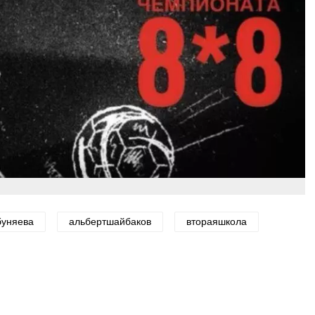
буняева
альбертшайбаков
втораяшкола