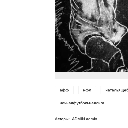
афф
нфл
натальяще
ночнаяфутбольнаялига
Авторы:
ADMIN admin