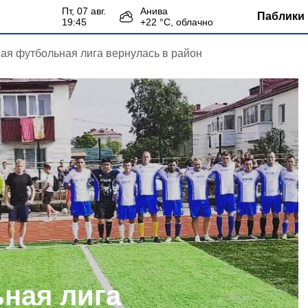
пт, 07 авг.
Анива
Паблики 
19:45
+
22
°С,
облачно
ая футбольная лига вернулась в район
ная лига