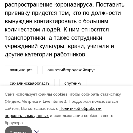
распространение коронавируса. Поставить
прививку придется тем, кто по должности
вынужден контактировать с большим
количеством людей. К ним относятся
транспортники, а также сотрудники
учреждений культуры, врачи, учителя и
другие категории работников.
вакцинация
анивскийгородскойокруг
сахалинскаяобласть
спутникv
Cайт использует файлы cookies чтобы собирать статистику
Авторы:
ADMIN admin
(Яндекс.Метрика и Liveinternet).
Продолжая пользоваться
сайтом, Вы соглашаетесь с
Политикой обработки
Понравилась статья?
персональных данных
и использовании cookies вашего
по оценке
3
пользователей
браузера.
5
4
3
2
1
Принять