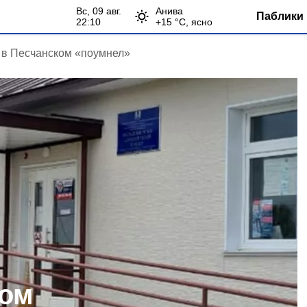
вс, 09 авг.
Анива
Паблики 
22:10
+
15
°С,
ясно
в Песчанском «поумнел»
ком