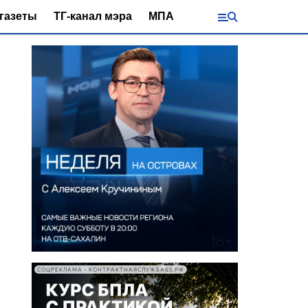
газеты
ТГ-канал мэра
МПА
СОЦРЕКЛАМА • КОНТРАКТНАЯСЛУЖБА65.РФ