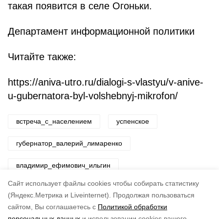
такая появится в селе Огоньки.
Департамент информационной политики
Читайте также:
https://aniva-utro.ru/dialogi-s-vlastyu/v-anive-
u-gubernatora-byl-volshebnyj-mikrofon/
встреча_с_населением
успенское
губернатор_валерий_лимаренко
владимир_ефимович_ильгин
Cайт использует файлы cookies чтобы собирать статистику
Авторы:
ADMIN admin
(Яндекс.Метрика и Liveinternet).
Продолжая пользоваться
сайтом, Вы соглашаетесь с
Политикой обработки
Понравилась статья?
персональных данных
и использовании cookies вашего