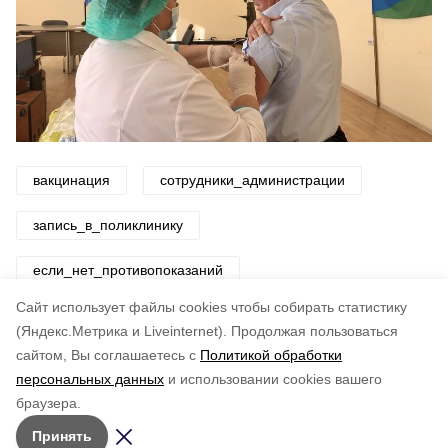
вакцинация
сотрудники_администрации
запись_в_поликлинику
если_нет_противопоказаний
Cайт использует файлы cookies чтобы собирать статистику
Авторы:
ADMIN admin
(Яндекс.Метрика и Liveinternet).
Продолжая пользоваться
сайтом, Вы соглашаетесь с
Политикой обработки
Понравилась статья?
персональных данных
и использовании cookies вашего
по оценке
4
пользователей
браузера.
5
4
3
2
1
Принять