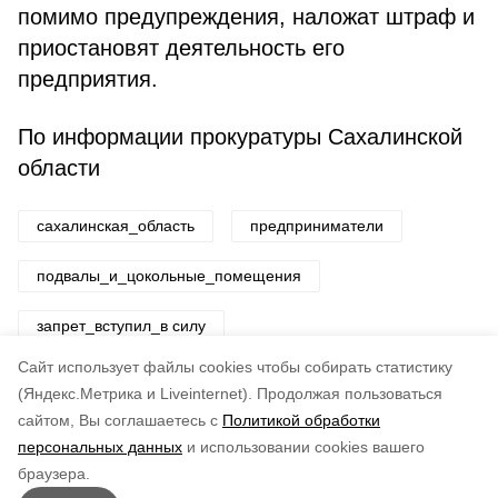
помимо предупреждения, наложат штраф и
приостановят деятельность его
предприятия.
По информации прокуратуры Сахалинской
области
сахалинская_область
предприниматели
подвалы_и_цокольные_помещения
запрет_вступил_в силу
Cайт использует файлы cookies чтобы собирать статистику
Авторы:
ADMIN admin
(Яндекс.Метрика и Liveinternet).
Продолжая пользоваться
сайтом, Вы соглашаетесь с
Политикой обработки
Понравилась статья?
персональных данных
и использовании cookies вашего
по оценке
4
пользователей
браузера.
5
4
3
2
1