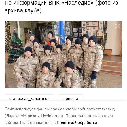
По информации ВПК «Наследие» (фото из
архива клуба)
станислав_калентьев
присяга
Cайт использует файлы cookies чтобы собирать статистику
Авторы:
ADMIN admin
(Яндекс.Метрика и Liveinternet).
Продолжая пользоваться
сайтом, Вы соглашаетесь с
Политикой обработки
Понравилась статья?