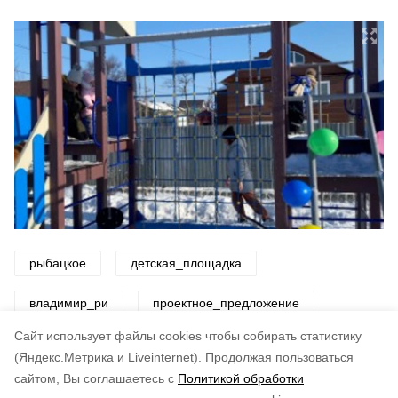
рыбацкое
детская_площадка
владимир_ри
проектное_предложение
Cайт использует файлы cookies чтобы собирать статистику
Авторы:
ADMIN admin
(Яндекс.Метрика и Liveinternet).
Продолжая пользоваться
сайтом, Вы соглашаетесь с
Политикой обработки
Понравилась статья?