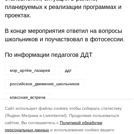
планируемых к реализации программах и
проектах.
В конце мероприятия ответил на вопросы
школьников и поучаствовал в фотосессии.
По информации педагогов ДДТ
мэр_артём_лазарев
ддт
российское_движение_школьников
классная_встреча
Cайт использует файлы cookies чтобы собирать статистику
Авторы:
ADMIN admin
(Яндекс.Метрика и Liveinternet).
Продолжая пользоваться
сайтом, Вы соглашаетесь с
Политикой обработки
Понравилась статья?
персональных данных
и использовании cookies вашего
по оценке
4
пользователей