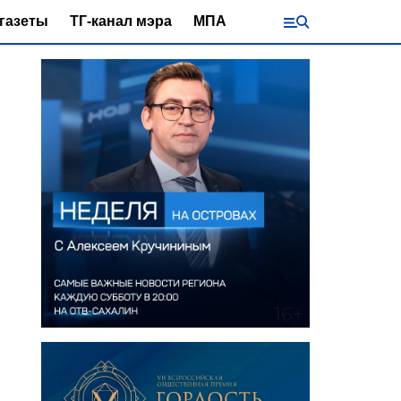
газеты
ТГ-канал мэра
МПА