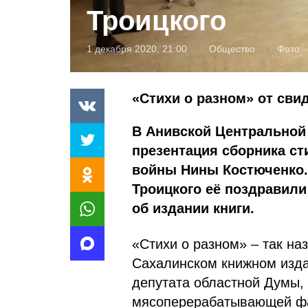
Троицкого
1 декабря 2020, 21:00
Общество
Фото:
«Стихи о разном» от сви
В Анивской Центральной
презентация сборника ст
войны Нины Костюченко.
Троицкого её поздравили
об издании книги.
«Стихи о разном» – так на
Сахалинском книжном изда
депутата областной Думы,
мясоперерабатывающей фа