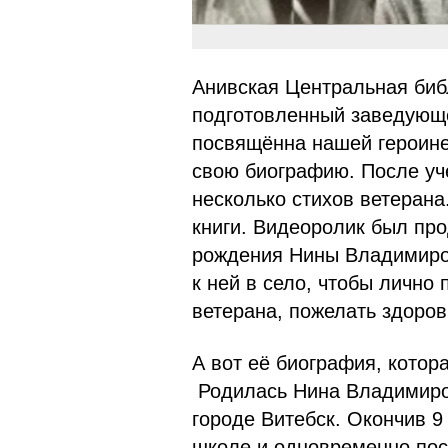
Анивская Центральная биб
подготовленный заведующе
посвящённа нашей героине
свою биографию. После уч
несколько стихов ветерана
книги. Видеоролик был про
рождения Нины Владимиров
к ней в село, чтобы лично
ветерана, пожелать здоров
А вот её биография, котор
Родилась Нина Владимиров
городе Витебск. Окончив 9
школе и одновременно пос