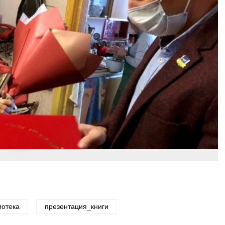
иотека
презентация_книги