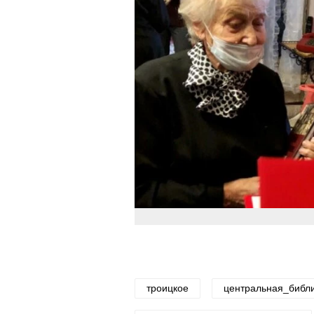
троицкое
центральная_библ