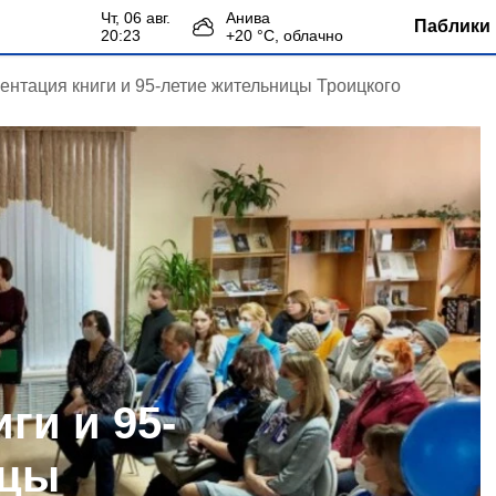
чт, 06 авг.
Анива
Паблики 
20:23
+
20
°С,
облачно
ентация книги и 95-летие жительницы Троицкого
ги и 95-
ицы