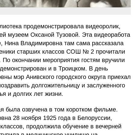
лиотека продемонстрировала видеоролик,
й музеем Оксаной Тузовой. Эта видеоработа
, Нина Владимировна там сама рассказала
еники старших классов СОШ № 2 прочитали
. По окончании мероприятия гостям вручили
демонстрирован и в Троицком. В день
ны мэр Анивского городского округа приехал
 поздравить долгожительницу и заслуженного
ья и долгих лет жизни.
ая была озвучена в том коротком фильме.
на 28 ноября 1925 года в Белоруссии,
 классов, продолжила обучение в вечерней
тупила в медицинское училище на