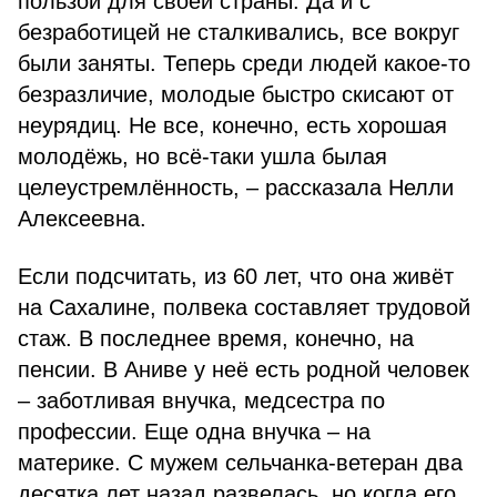
пользой для своей страны. Да и с
безработицей не сталкивались, все вокруг
были заняты. Теперь среди людей какое-то
безразличие, молодые быстро скисают от
неурядиц. Не все, конечно, есть хорошая
молодёжь, но всё-таки ушла былая
целеустремлённость, – рассказала Нелли
Алексеевна.
Если подсчитать, из 60 лет, что она живёт
на Сахалине, полвека составляет трудовой
стаж. В последнее время, конечно, на
пенсии. В Аниве у неё есть родной человек
– заботливая внучка, медсестра по
профессии. Еще одна внучка – на
материке. С мужем сельчанка-ветеран два
десятка лет назад развелась, но когда его