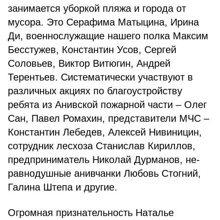
занимается уборкой пляжа и города от
мусора. Это Серафима Матыцина, Ирина
Ди, военнослу­жащие нашего полка Максим
Бес­стужев, Константин Усов, Сергей
Соловьев, Виктор Витюгин, Ан­дрей
Терентьев. Систематически участвуют в
различных акциях по благоустройству
ребята из Анив­ской пожарной части – Олег
Сан, Павел Ромахин, представители МЧС –
Константин Лебедев, Алек­сей Нивиницин,
сотрудник лесхоза Станислав Кириллов,
предпри­ниматель Николай Дурманов, не­
равнодушные анивчанки Любовь Стогний,
Галина Штепа и другие.
Огромная признательность Наталье