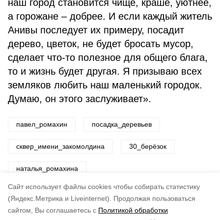
наш город становится чище, краше, уютнее,
а горожане – добрее. И если каждый житель
Анивы последует их примеру, по­садит
дерево, цветок, не будет бросать мусор,
сделает что-то полезное для общего блага,
то и жизнь будет другая. Я призываю всех
земляков любить наш ма­ленький городок.
Думаю, он этого заслуживает».
павел_ромахин
посадка_деревьев
сквер_имени_закомолдина
30_берёзок
наталья_ромахина
Cайт использует файлы cookies чтобы собирать статистику
Авторы:
ADMIN admin
(Яндекс.Метрика и Liveinternet).
Продолжая пользоваться
сайтом, Вы соглашаетесь с
Политикой обработки
Понравилась статья?