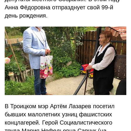
Анна Фёдо­ровна отпразднует свой 99-й
день рождения.
В Троицком мэр Артём Лазарев посетил
бывших малолетних узниц фашистских
концлагерей. Герой Со­циалистического
труда Мария Нефедьевна Савчук (на