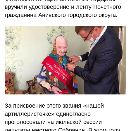
вручили удосто­верение и ленту Почётного
гражданина Анивского городского округа.
За присвоение этого звания «нашей
артиллеристочке» единогласно
проголосовали на июльской сессии
депутаты местного Собрания. В этом году