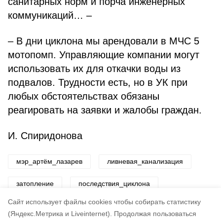
санитарных норм и порча инженерных
коммуникаций… –
– В дни циклона мы арендовали в МЧС 5
мотопомп. Управляющие компании могут
использовать их для откачки воды из
подвалов. Трудности есть, но в УК при
любых обстоятельствах обязаны
реагировать на заявки и жалобы граждан.
И. Спиридонова
мэр_артём_лазарев
ливневая_канализация
затопление
последствия_циклона
Cайт использует файлы cookies чтобы собирать статистику
Авторы:
ADMIN admin
(Яндекс.Метрика и Liveinternet).
Продолжая пользоваться