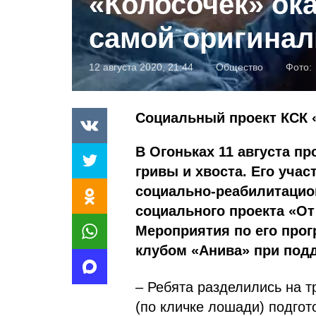
«Колосочек» ок
самой оригина
12 августа 2020, 21:44
Общество
Фото:
Социальный проект КСК 
В Огоньках 11 августа п
гривы и хвоста. Его уча
социально-реабилитацио
социального проекта «От
Мероприятия по его про
клубом «Анива» при под
– Ребята разделились на 
(по кличке лошади) подгот