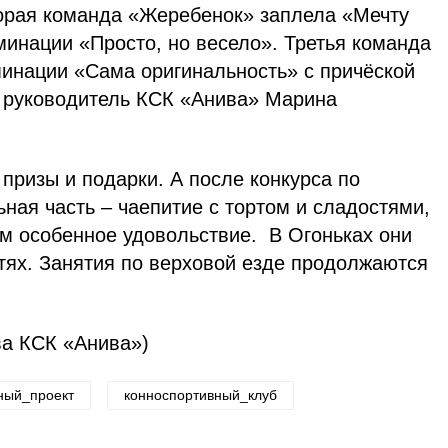
орая команда «Жеребенок» заплела «Мечту
минации «Просто, но весело». Третья команда
инации «Сама оригинальность» с причёской
а руководитель КСК «Анива» Марина
призы и подарки. А после конкурса по
ая часть – чаепитие с тортом и сладостями,
ам особенное удовольствие. В Огоньках они
тях. Занятия по верховой езде продолжаются
ва КСК «Анива»)
ный_проект
конноспортивный_клуб