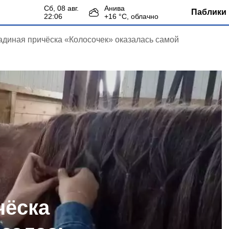
сб, 08 авг.
Анива
Паблики 
22:06
+
16
°С,
облачно
диная причёска «Колосочек» оказалась самой
чёска