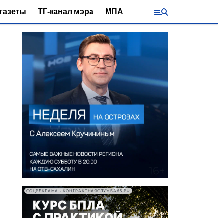
газеты
ТГ-канал мэра
МПА
СОЦРЕКЛАМА • КОНТРАКТНАЯСЛУЖБА65.РФ