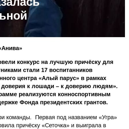
азалась
льной
«Анива»
ровели конкурс на лучшую причёску для
стниками стали 17 воспитанников
нного центра «Алый парус» в рамках
 доверия к лошади – к доверию людям».
грамме реализуются конноспортивным
держке Фонда президентских грантов.
три команды. Первая под названием «Угра»
овила причёску «Сеточка» и выиграла в