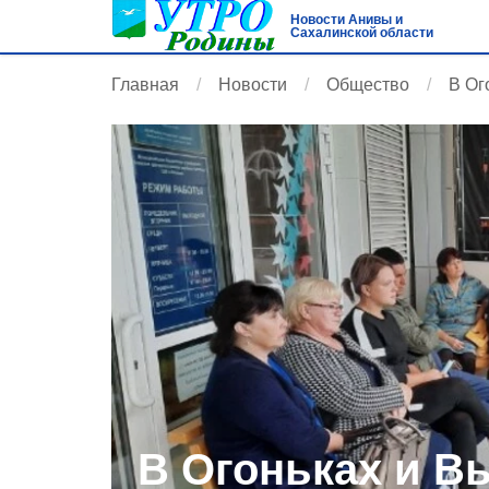
Новости Анивы и
Сахалинской области
Главная
Новости
Общество
В Ог
В Огоньках и В