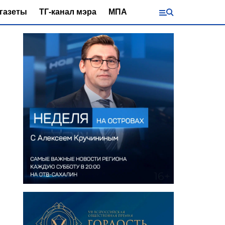
газеты
ТГ-канал мэра
МПА