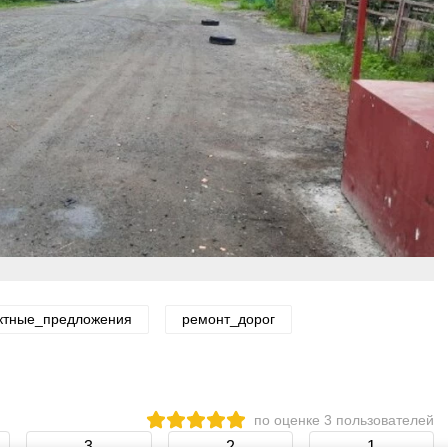
ктные_предложения
ремонт_дорог
по оценке
3
пользователей
3
2
1