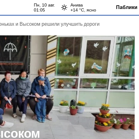
пн, 10 авг.
Анива
Паблики 
01:05
+
14
°С,
ясно
оньках и Высоком решили улучшить дороги
ысоком