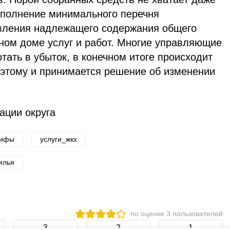
выполнение минимального перечня
вления надлежащего содержания общего
ном доме услуг и работ. Многие управляющие
тать в убыток, в конечном итоге происходит
оэтому и принимается решение об изменении
ации округа
рифы
услуги_жкх
илья
по оценке
3
пользователей
3
2
1