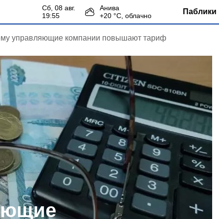
сб, 08 авг.
Анива
Паблики 
19:55
+
20
°С,
облачно
му управляющие компании повышают тариф
яющие