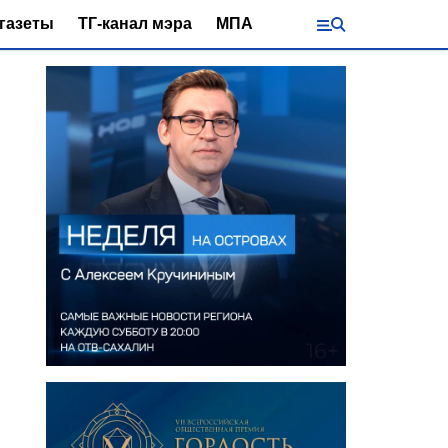
газеты
ТГ-канал мэра
МПА