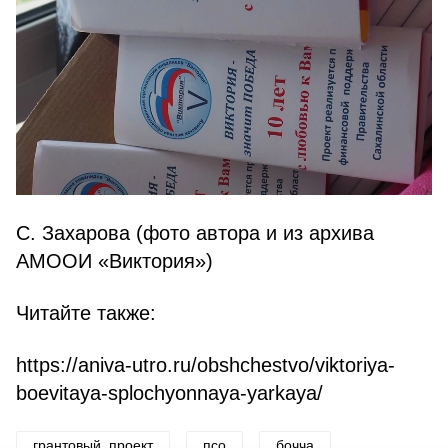
С. Захарова (фото автора и из архива
АМООИ «Виктория»)
Читайте также:
https://aniva-utro.ru/obshchestvo/viktoriya-
boevitaya-splochyonnaya-yarkaya/
грантовый_проект
псо
бочча