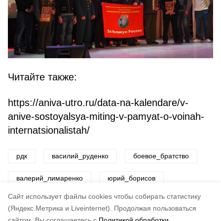
Читайте также:
https://aniva-utro.ru/data-na-kalendare/v-
anive-sostoyalsya-miting-v-pamyat-o-voinah-
internatsionalistah/
рдк
василий_руденко
боевое_братство
валерий_лимаренко
юрий_борисов
Cайт использует файлы cookies чтобы собирать статистику
Авторы:
ADMIN admin
(Яндекс.Метрика и Liveinternet).
Продолжая пользоваться
сайтом, Вы соглашаетесь с
Политикой обработки