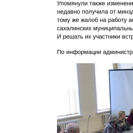
Упомянули также изменени
недавно получила от минзд
тому же жалоб на работу ан
сахалинских муниципальны
И решать их участники вст
По информации администр