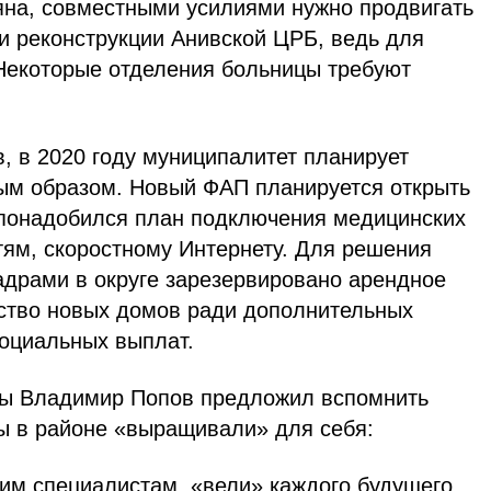
на, совместными усилиями нужно продвигать
и реконструкции Анивской ЦРБ, ведь для
 Некоторые отделения больницы требуют
, в 2020 году муниципалитет планирует
ым образом. Новый ФАП планируется открыть
 понадобился план подключения медицинских
тям, скоростному Интернету. Для решения
адрами в округе зарезервировано арендное
ьство новых домов ради дополнительных
социальных выплат.
ны Владимир Попов предложил вспомнить
ры в районе «выращивали» для себя:
им специалистам, «вели» каждого будущего