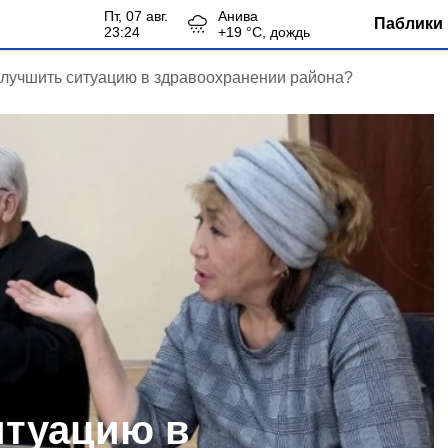
пт, 07 авг.
Анива
Паблики 
23:24
+
19
°С,
дождь
улучшить ситуацию в здравоохранении района?
итуацию в