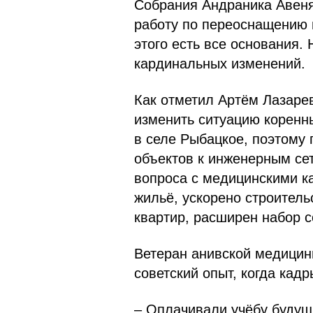
Собрания Андраника Авеня
работу по переоснащению 
этого есть все основания.
кардинальных изменений.
Как отметил Артём Лазарев
изменить ситуацию коренн
в селе Рыбацкое, поэтому
объектов к инженерным се
вопроса с медицинскими к
жильё, ускорено строител
квартир, расширен набор 
Ветеран анивской медици
советский опыт, когда кад
– Оплачивали учёбу будущ