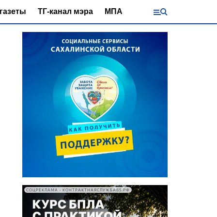
газеты
ТГ-канал мэра
МПА
СОЦРЕКЛАМА • КОНТРАКТНАЯСЛУЖБА65.РФ