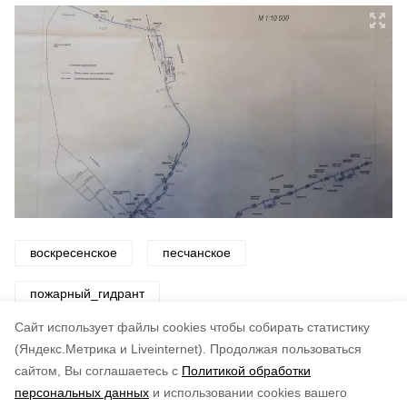
воскресенское
песчанское
пожарный_гидрант
Cайт использует файлы cookies чтобы собирать статистику
Авторы:
ADMIN admin
(Яндекс.Метрика и Liveinternet).
Продолжая пользоваться
сайтом, Вы соглашаетесь с
Политикой обработки
Понравилась статья?
персональных данных
и использовании cookies вашего
по оценке
3
пользователей