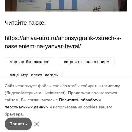
Читайте также:
https://aniva-utro.ru/anonsy/grafik-vstrech-s-
naseleniem-na-yanvar-fevral/
мэр_артём_лазарев
встреча_с_населением
вице_мэр_олеся_дегиль
Cайт использует файлы cookies чтобы собирать статистику
Авторы:
ADMIN admin
(Яндекс.Метрика и Liveinternet).
Продолжая пользоваться
сайтом, Вы соглашаетесь с
Политикой обработки
Понравилась статья?
персональных данных
и использовании cookies вашего
по оценке
5
пользователей
браузера.
5
4
3
2
1
Принять