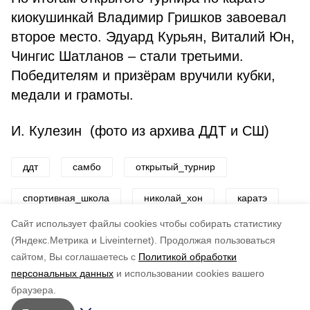
киокушинкай Владимир Гришков завоевал
второе место. Эдуард Курьян, Виталий Юн,
Чингис Шатланов – стали третьими.
Победителям и призёрам вручили кубки,
медали и грамоты.
И. Кулезин (фото из архива ДДТ и СШ)
ддт
самбо
открытый_турнир
спортивная_школа
николай_хон
каратэ
Cайт использует файлы cookies чтобы собирать статистику
Авторы:
ADMIN admin
(Яндекс.Метрика и Liveinternet).
Продолжая пользоваться
сайтом, Вы соглашаетесь с
Политикой обработки
Понравилась статья?
персональных данных
и использовании cookies вашего
по оценке
3
пользователей
браузера.
5
4
3
2
1