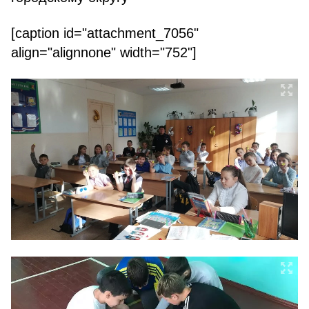
[caption id="attachment_7056"
align="alignnone" width="752"]