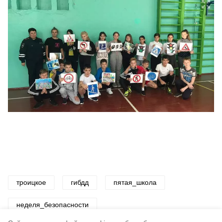
троицкое
гибдд
пятая_школа
неделя_безопасности