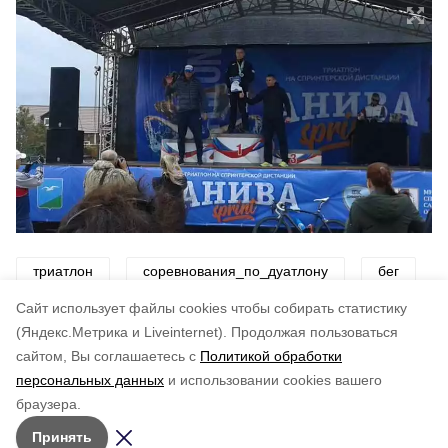
триатлон
соревнования_по_дуатлону
бег
Cайт использует файлы cookies чтобы собирать статистику
Авторы:
ADMIN admin
(Яндекс.Метрика и Liveinternet).
Продолжая пользоваться
сайтом, Вы соглашаетесь с
Политикой обработки
Понравилась статья?
персональных данных
и использовании cookies вашего
по оценке
4
пользователей
браузера.
5
4
3
2
1
Принять