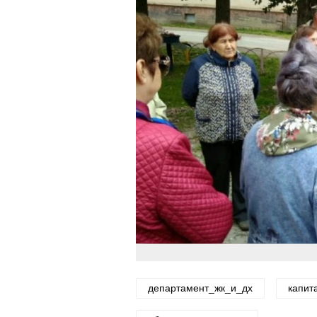
департамент_жк_и_дх
капит