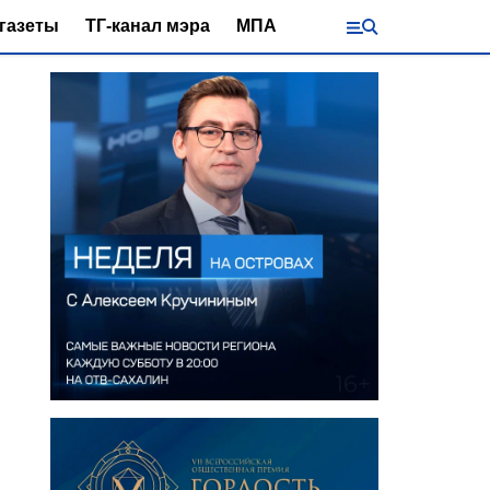
газеты
ТГ-канал мэра
МПА