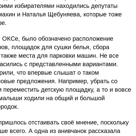
оими избирателями находились депутаты
махин и Наталья Щебуняева, которые тоже
ре.
в ОКСе, было обозначено расположение
ров, площадок для сушки белья, сбора
а также места для парковки машин. Не все
ласились с представленными вариантами.
рили, что впервые слышат о таком
новые предложения. Например, убрать со
 переместить детскую площадку, а то и вовсе
 малыши ходили на общий и большой
ородок.
ришлось отстаивать своё мнение, поскольку
ше всего. А одна из анивчанок рассказала