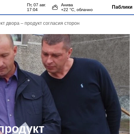
пт, 07 авг.
Анива
Паблики 
17:04
+
22
°С,
облачно
кт двора – продукт согласия сторон
продукт