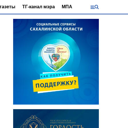
газеты
ТГ-канал мэра
МПА