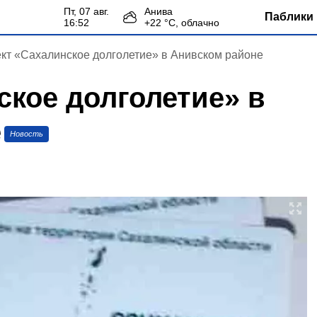
пт, 07 авг.
Анива
Паблики 
16:52
+
22
°С,
облачно
кт «Сахалинское долголетие» в Анивском районе
ское долголетие» в
е
Новость