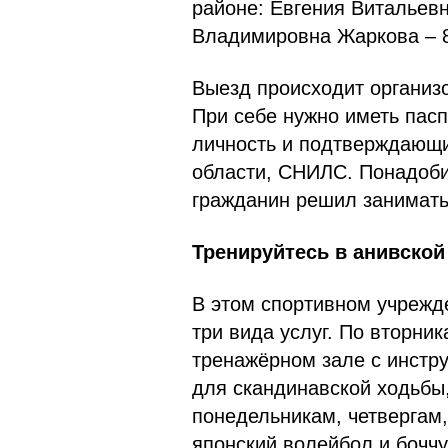
районе: Евгения Витальевн
Владимировна Жаркова – 8
Выезд происходит организ
При себе нужно иметь пас
личность и подтверждающи
области, СНИЛС. Понадобит
гражданин решил занимать
Тренируйтесь в анивской
В этом спортивном учрежд
три вида услуг. По вторник
тренажёрном зале с инстр
для скандинавской ходьбы,
понедельникам, четвергам, 
японский волейбол и боччу