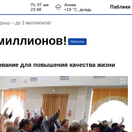
пт, 07 авг.
Анива
Паблики 
23:48
+
19
°С,
дождь
рыш – до 3 миллионов!
миллионов!
Новость
вание для повышения качества жизни