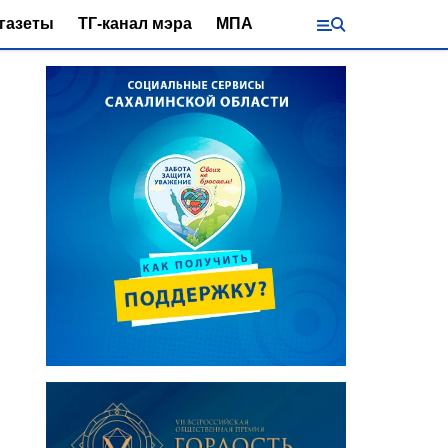
газеты
ТГ-канал мэра
МПА