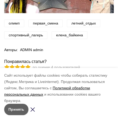
олимп
первая_смена
летний_отдых
спортивный_лагерь
елена_байкина
Авторы:
ADMIN admin
Понравилась статья?
по оценке
4
пользователей
5
4
3
2
1
Cайт использует файлы cookies чтобы собирать статистику
(Яндекс.Метрика и Liveinternet).
Продолжая пользоваться
сайтом, Вы соглашаетесь с
Политикой обработки
персональных данных
и использовании cookies вашего
браузера.
Принять