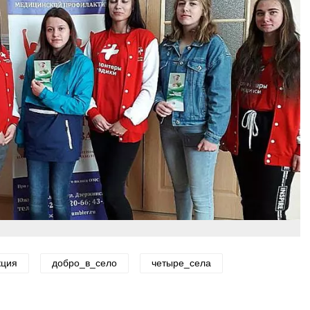
кция
добро_в_село
четыре_села