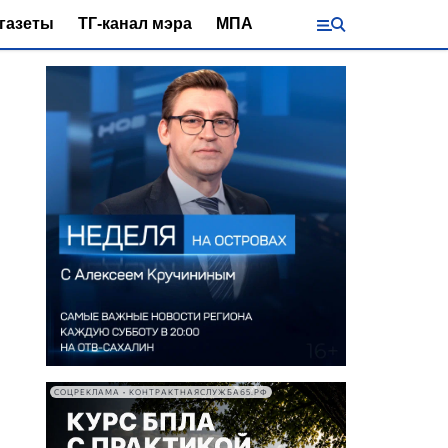
газеты
ТГ-канал мэра
МПА
СОЦРЕКЛАМА • КОНТРАКТНАЯСЛУЖБА65.РФ