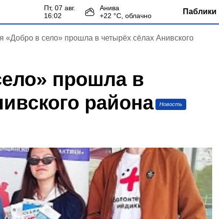
пт, 07 авг.
Анива
Паблики 
16:02
+
22
°С,
облачно
я «Добро в село» прошла в четырёх сёлах Анивского
село» прошла в
нивского района
Новость