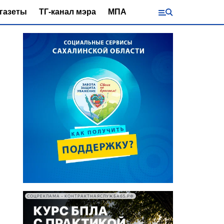
газеты
ТГ-канал мэра
МПА
СОЦРЕКЛАМА • КОНТРАКТНАЯСЛУЖБА65.РФ