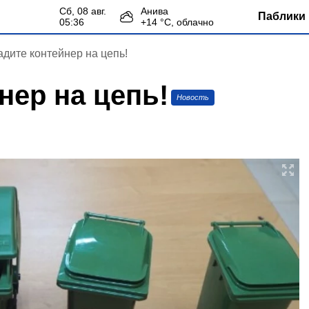
сб, 08 авг.
Анива
Паблики 
05:36
+
14
°С,
облачно
адите контейнер на цепь!
нер на цепь!
Новость