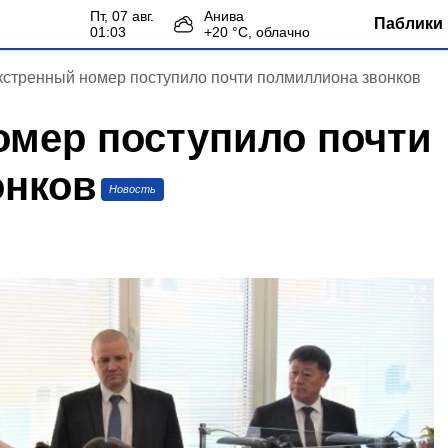
пт, 07 авг.
Анива
Паблики 
01:03
+
20
°С,
облачно
кстренный номер поступило почти полмиллиона звонков
омер поступило почти
онков
Новость