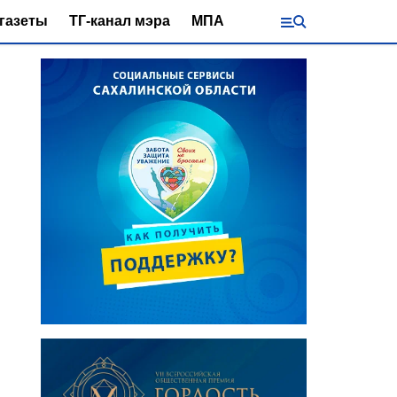
газеты
ТГ-канал мэра
МПА