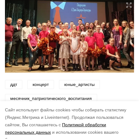
ддт
концерт
юные_артисты
месячник_патриотического_воспитания
Cайт использует файлы cookies чтобы собирать статистику
Авторы:
ADMIN admin
(Яндекс.Метрика и Liveinternet).
Продолжая пользоваться
сайтом, Вы соглашаетесь с
Политикой обработки
Понравилась статья?
персональных данных
и использовании cookies вашего
по оценке
4
пользователей