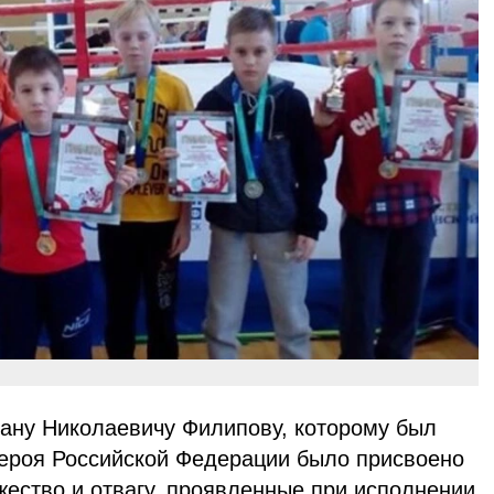
ану Николаевичу Филипову, которому был
Героя Российской Федерации было присвоено
жество и отвагу, проявленные при исполнении