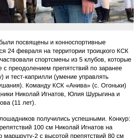
 были посвящены и конноспортивные
ся 24 февраля на территории троицкого КСК
участвовали спортсмены из 5 клубов, которые
ге с преодолением препятствий по заранее
) и тест-каприлли (умение управлять
ушания). Команду КСК «Анива» (с. Огоньки)
ники Николай Игнатов, Юлия Шурыгина и
ва (11 лет).
х лошадников получились успешными. Конкур:
репятствий 100 см Николай Игнатов на
о маршруту-2 с высотой препятствий 80 см