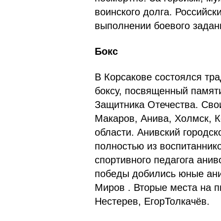
воинского долга. Российск
выполнении боевого задан
Бокс
В Корсакове состоялся тр
боксу, посвященный памят
Защитника Отечества. Сво
Макаров, Анива, Холмск, К
области. Анивский городск
полностью из воспитанник
спортивного педагога ани
победы добились юные ан
М
иров . Вторые места на 
Н
естерев,
Егор
Толкачёв.