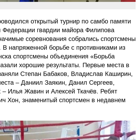
роводился открытый турнир по самбо памяти
ой Федерации гвардии майора Филипова
начимые соревнования собрались спортсмены
. В напряженной борьбе с противниками из
нска спортсмены объединения «Борьба
казали хорошие результаты. Первые места в
 заняли Степан Бабаков, Владислав Каширин,
еста – Даниил Заякин, Данил Сергеев,
х – Илья Жавин и Алексей Ткачёв. Ребят
ич Хон, знаменитый спортсмен в недавнем