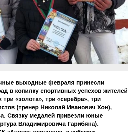
чные выходные февраля принесли
ад в копилку спортивных успехов жителей
 три «золота», три «серебра», три
стов (тренер Николай Иванович Хон),
ва. Связку медалей привезли юные
Артура Владимировича Гарибяна).