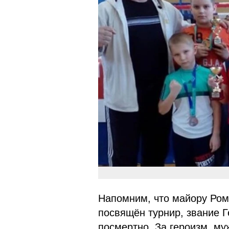
Напомним, что майору Ром
посвящён турнир, звание 
посмертно. За героизм, му