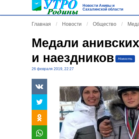
Новости Анивы и
Сахалинской области
Главная
Новости
Общество
Меда
Медали анивских
и наездников
Новость
26 февраля 2019, 22:27