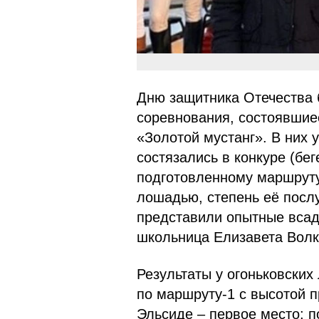
Дню защитника Отечества
соревнования, состоявшие
«Золотой мустанг». В них 
состязались в конкуре (бе
подготовленному маршруту
лошадью, степень её посл
представили опытные всад
школьница Елизавета Волко
Результаты у огоньковски
по маршруту-1 с высотой п
Эльсиде – первое место; п