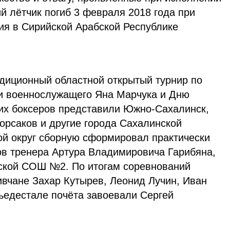
ий лётчик погиб 3 февраля 2018 года при
ия в Сирийской Арабской Республике
адиционный областной открытый турнир по
и военнослужащего Яна Марчука и Дню
их боксеров представили Южно-Сахалинск,
орсаков и другие города Сахалинской
ой округ сборную сформировал практически
ов тренера Артура Владимировича Гарибяна,
вской СОШ №2. По итогам соревнований
ивчане Захар
Кутырев
,
Леонид
Лучин,
Иван
пьедестале почёта завоевали
Сергей