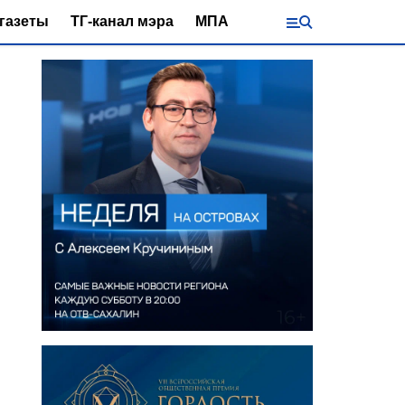
газеты
ТГ-канал мэра
МПА