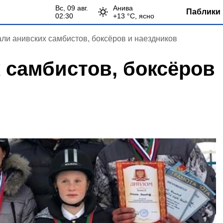
вс, 09 авг.
Анива
Паблики 
02:30
+
13
°С,
ясно
ли анивских самбистов, боксёров и наездников
 самбистов, боксёров