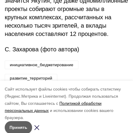
значится Якутия, где даже одномиллионные
проекты собирают огромные залы в
крупных комплексах, рассчитанных на
несколько тысяч зрителей, а вклады
населения составляют 12 процентов.
С. Захарова (фото автора)
инициативное_бюджетирование
развитие_территорий
Cайт использует файлы cookies чтобы собирать статистику
Авторы:
ADMIN admin
(Яндекс.Метрика и Liveinternet).
Продолжая пользоваться
сайтом, Вы соглашаетесь с
Политикой обработки
Понравилась статья?
персональных данных
и использовании cookies вашего
по оценке
3
пользователей
браузера.
5
4
3
2
1
Принять