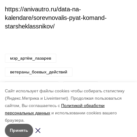
https://anivautro.ru/data-na-
kalendare/sorevnovalis-pyat-komand-
starsheklassnikov/
мэр_артём_лазарев
ветераны_боевых_действий
станислав_калентьев
юнармейцы
Cайт использует файлы cookies чтобы собирать статистику
(Яндекс.Метрика и Liveinternet).
Продолжая пользоваться
Авторы:
ADMIN admin
сайтом, Вы соглашаетесь с
Политикой обработки
персональных данных
и использовании cookies вашего
Понравилась статья?
браузера.
5
4
3
2
1
Принять