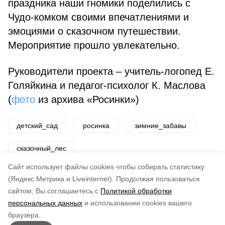
праздника наши гномики поделились с
Чудо-комком своими впечатлениями и
эмоциями о сказочном путешествии.
Мероприятие прошло увлекательно.
Руководители проекта – учитель-логопед Е.
Голяйкина и педагог-психолог К. Маслова
(
фото
из архива «Росинки»)
детский_сад
росинка
зимние_забавы
сказочный_лес
Cайт использует файлы cookies чтобы собирать статистику
Авторы:
ADMIN admin
(Яндекс.Метрика и Liveinternet).
Продолжая пользоваться
сайтом, Вы соглашаетесь с
Политикой обработки
Понравилась статья?
персональных данных
и использовании cookies вашего
по оценке
4
пользователей
браузера.
5
4
3
2
1