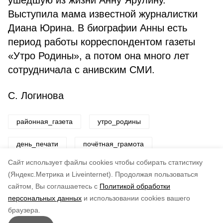
ушедшую из жизни Анну Ярулину.
Выступила мама известной журналистки
Диана Юрина. В биографии Анны есть
период работы корреспондентом газеты
«Утро Родины», а потом она много лет
сотрудничала с анивским СМИ.
С. Логинова
районная_газета
утро_родины
день_печати
почётная_грамота
Cайт использует файлы cookies чтобы собирать статистику
Авторы:
ADMIN admin
(Яндекс.Метрика и Liveinternet).
Продолжая пользоваться
сайтом, Вы соглашаетесь с
Политикой обработки
Понравилась статья?
персональных данных
и использовании cookies вашего
по оценке
4
пользователей
браузера.
5
4
3
2
1