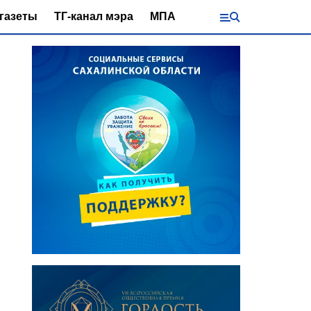
газеты
ТГ-канал мэра
МПА