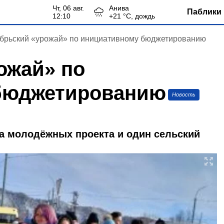
чт, 06 авг.
Анива
Паблики 
12:10
+
21
°С,
дождь
брьский «урожай» по инициативному бюджетированию
ожай» по
бюджетированию
Новость
а молодёжных проекта и один сельский