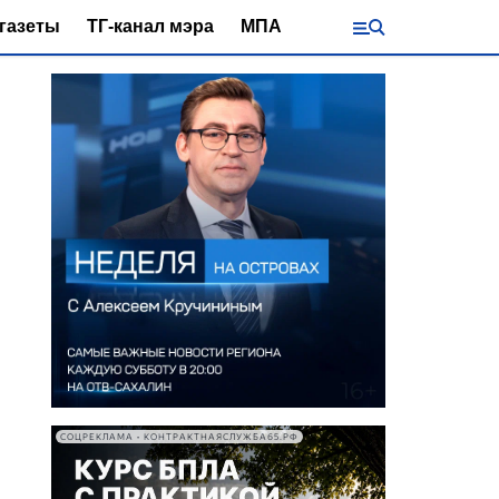
газеты
ТГ-канал мэра
МПА
СОЦРЕКЛАМА • КОНТРАКТНАЯСЛУЖБА65.РФ