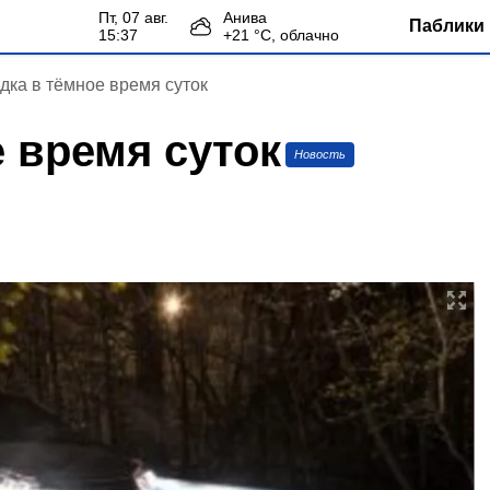
пт, 07 авг.
Анива
Паблики 
15:37
+
21
°С,
облачно
дка в тёмное время суток
 время суток
Новость