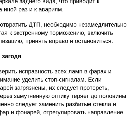
еркале заднего вида, что приводит к
а иной раз и к авариям.
дотвратить ДТП, необходимо незамедлительно
егая к экстренному торможению, включить
изацию, принять вправо и остановиться.
 загодя
верить исправность всех ламп в фарах и
имание уделить стоп-сигналам. Если
рей загрязнены, их следует протереть,
через замутненную оптику теряет до половины
енно следует заменить разбитые стекла и
фар и фонарей, отрегулировать направление