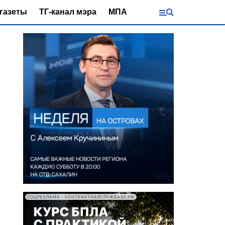
газеты
ТГ-канал мэра
МПА
СОЦРЕКЛАМА • КОНТРАКТНАЯСЛУЖБА65.РФ