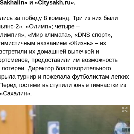
akhalin» и «Citysakh.ru».
ись за победу 8 команд. Три из них были
ьянс-2», «Олимп»; четыре –
лимпия», «Мир климата», «DNS спорт»,
птимистичным названием «Жизнь» – из
встретили их домашней выпечкой и
ортсменов, предоставили им возможность
 лотереи. Директор благотворительного
крыла турнир и пожелала футболистам легких
 Перед гостями выступили юные гимнастки из
 «Сахалин».