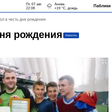
пт, 07 авг.
Анива
Паблики 
22:08
+
19
°С,
дождь
ол в честь дня рождения
дня рождения
Новость