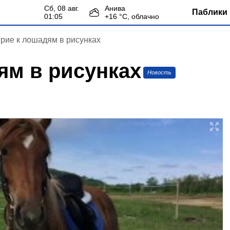
сб, 08 авг.
Анива
Паблики 
01:05
+
16
°С,
облачно
рие к лошадям в рисунках
ям в рисунках
Новость