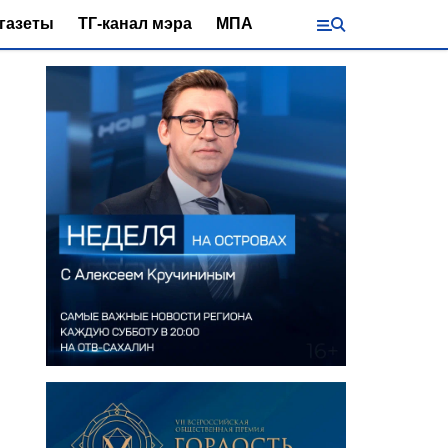
газеты
ТГ-канал мэра
МПА