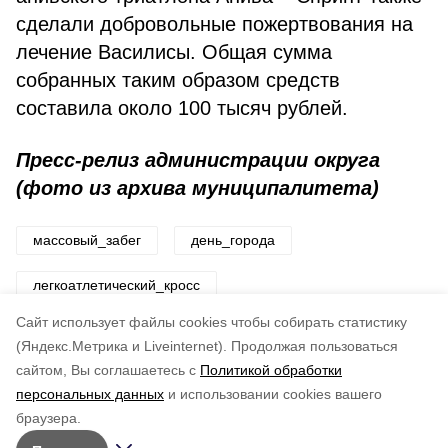
сделали добровольные пожертвования на
лечение Василисы. Общая сумма
собранных таким образом средств
составила около 100 тысяч рублей.
Пресс-релиз администрации округа
(фото из архива муниципалитета)
массовый_забег
день_города
легкоатлетический_кросс
Cайт использует файлы cookies чтобы собирать статистику
Авторы:
ADMIN admin
(Яндекс.Метрика и Liveinternet).
Продолжая пользоваться
сайтом, Вы соглашаетесь с
Политикой обработки
Понравилась статья?
персональных данных
и использовании cookies вашего
по оценке
3
пользователей
браузера.
5
4
3
2
1