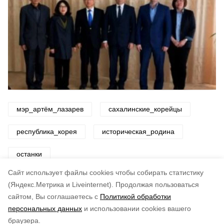
мэр_артём_лазарев
сахалинские_корейцы
республика_корея
историческая_родина
останки
Cайт использует файлы cookies чтобы собирать статистику
Авторы:
ADMIN admin
(Яндекс.Метрика и Liveinternet).
Продолжая пользоваться
сайтом, Вы соглашаетесь с
Политикой обработки
Понравилась статья?
персональных данных
и использовании cookies вашего
по оценке
3
пользователей
браузера.