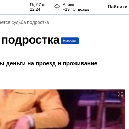
пт, 07 авг.
Анива
Паблики 
22:24
+
19
°С,
дождь
ется судьба подростка
 подростка
Новость
ы деньги на проезд и проживание