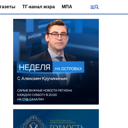
газеты
ТГ-канал мэра
МПА